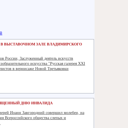
Ь В ВЫСТАВОЧНОМ ЗАЛЕ ВЛАДИМИРСКОГО
ов России, Заслуженный деятель искусств
зобразительного искусства "Русская галерея XXI
алистов в вернисаже Новой Третьяковки
Подробнее
ВЯЩЕННЫЙ ДНЮ ИНВАЛИДА
оиерей Иоанн Завгородний совершил молебен, на
ия Всероссийского общества слепых и
.