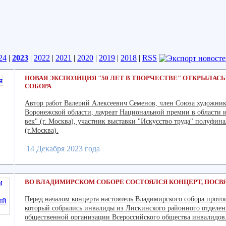
24
|
2023
|
2022
|
2021
|
2020
|
2019
|
2018
|
RSS
НОВАЯ ЭКСПОЗИЦИЯ "50 ЛЕТ В ТВОРЧЕСТВЕ" ОТКРЫЛАС
СОБОРА
Автор работ Валерий Алексеевич Семенов, член Союза художник
Воронежской области, лауреат Национальной премии в области и
век" (г. Москва), участник выставки "Искусство труда" полуфин
(г.Москва).
14 Декабря 2023 года
ВО ВЛАДИМИРСКОМ СОБОРЕ СОСТОЯЛСЯ КОНЦЕРТ, ПОС
Перед началом концерта настоятель Владимирского собора прот
который собрались инвалиды из Лискинского районного отделен
общественной организации Всероссийского общества инвалидов