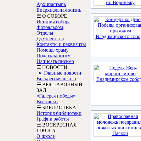
Архипастырь
Епархиальная жизнь
☰ О СОБОРЕ
История собора
Фотоальбом
Отделы
Духовенство
Контакты и реквизиты
Помощь храму
Подать записку
Написать письмо
☰ НОВОСТИ
► Главные новости
Воскресная школа
☰ ВЫСТАВОЧНЫЙ
ЗАЛ
«Галерея победы»
Выставки
☰ БИБЛИОТЕКА
История библиотеки
График работы
☰ ВОСКРЕСНАЯ
ШКОЛА
О школе