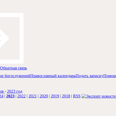
Обратная связь
ие богослужений
Православный календарь
Подать записку
Помощ
ив
›
2023 год
24
|
2023
|
2022
|
2021
|
2020
|
2019
|
2018
|
RSS