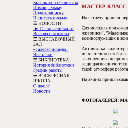
Контакты и реквизиты
МАСТЕР-КЛАСС
Помощь храму
Подать записку
На встречу пришли не
Написать письмо
☰ НОВОСТИ
Для молодых прихожан 
► Главные новости
живописи", "Маленькая
Воскресная школа
военнослужащих в зон
☰ ВЫСТАВОЧНЫЙ
ЗАЛ
Активистка–волонтер 
«Галерея победы»
по плетению сетей для
Выставки
закупленного непромок
☰ БИБЛИОТЕКА
защищая военную техни
История библиотеки
такой атмосфере работ
График работы
☰ ВОСКРЕСНАЯ
На акцию пришли самы
ШКОЛА
О школе
Новости
ФОТОГАЛЕРЕЯ: М