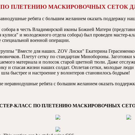
 ПО ПЛЕТЕНИЮ МАСКИРОВОЧНЫХ СЕТОК 
равнодушные ребята с большим желанием оказать поддержку на
собора в честь Владимирской иконы Божией Матери (представи
 кулиса" и молодежного отдела собора) был проведен мастер-кл
е специальной военной операции.
группы "Вместе для наших. ZOV Лиски" Екатерина Герасименко
 новичков. Плетут сетку по стандартам Минобороны. Заготовки 
аемого материала и полосок старой цветной тюли. Даже отслуж
ку и спасая жизни наших солдат. Оплетая сетки, молодые люди 
а шла быстрее и настроение у волонтеров становилось бодрым!
е неравнодушные ребята с большим желанием оказать поддерж
АСТЕР-КЛАСС ПО ПЛЕТЕНИЮ МАСКИРОВОЧНЫХ СЕ