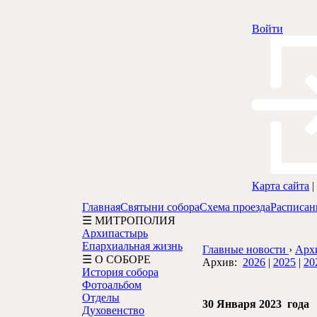
Войти
Карта сайта
|
Главная
Святыни собора
Схема проезда
Расписан
☰ МИТРОПОЛИЯ
Архипастырь
Епархиальная жизнь
Главные новости
›
Арх
☰ О СОБОРЕ
Архив:
2026
|
2025
|
20
История собора
Фотоальбом
Отделы
30 Января 2023 года
Духовенство