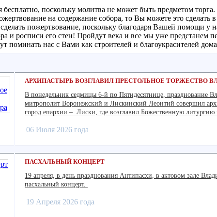
бесплатно, поскольку молитва не может быть предметом торга. 
ожертвование на содержание собора, то Вы можете это сделать 
я сделать пожертвование, поскольку благодаря Вашей помощи у 
а и росписи его стен! Пройдут века и все мы уже предстанем п
ут поминать нас с Вами как строителей и благоукрасителей дома
АРХИПАСТЫРЬ ВОЗГЛАВИЛ ПРЕСТОЛЬНОЕ ТОРЖЕСТВО В
В понедельник седмицы 6-й по Пятидесятнице, празднование В
митрополит Воронежский и Лискинский Леонтий совершил архи
город епархии – Лиски, где возглавил Божественную литургию
06 Июля 2026 года
ПАСХАЛЬНЫЙ КОНЦЕРТ
19 апреля, в день празднования Антипасхи, в актовом зале Вла
пасхальный концерт.
19 Апреля 2026 года