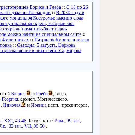
трастотерпцев Бориса и Глеба
::
С 18 по 26
зжают даже из Голландии
::
В 2030 году в
ского монастыря Костромы: именно сюда
шли уникальный крест, который мог
и открыли памятник-бюст царю-
де можно найти на специальном сайте
::
на Филиппинах
::
Патриарх Кирилл призвал
иповке
::
Сегодня, 5 августа, Церковь
т прославление в лике святых адмирала
князей
Бориса
и
Глеба
, во св.
.
Георгия
, архиеп. Могилевского.
в.
Николая
и
Иоанна
испп., пресвитеров.
., XXI, 43-46.
Блгвв. кнн.:
Рим., 99 зач.,
Лк., 33 зач., VII, 36-50
.