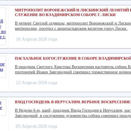
МИТРОПОЛИТ ВОРОНЕЖСКИЙ И ЛИСКИНСКИЙ ЛЕОНТИЙ 
СЛУЖЕНИЕ ВО ВЛАДИМИРСКОМ СОБОРЕ Г. ЛИСКИ
В четверг Светлой седмицы, митрополит Воронежский и Лиски
митрополии, посетил с архипастырским визитом город Лиски.
16 Апреля 2026 года
ПАСХАЛЬНОЕ БОГОСЛУЖЕНИЕ В СОБОРЕ ВЛАДИМИРСКО
В праздник Светлого Христова Воскресения настоятель собора
протоиерей Иоанн Завгородний совершил торжественное ночное
12 Апреля 2026 года
ВХОД ГОСПОДЕНЬ В ИЕРУСАЛИМ. ВЕРБНОЕ ВОСКРЕСЕНИЕ
В Неделю 6-ю, ваий, праздник Входа Господня в Иерусалим, нас
Завгородний, в сослужении духовенства собора совершил праз
05 Апреля 2026 года