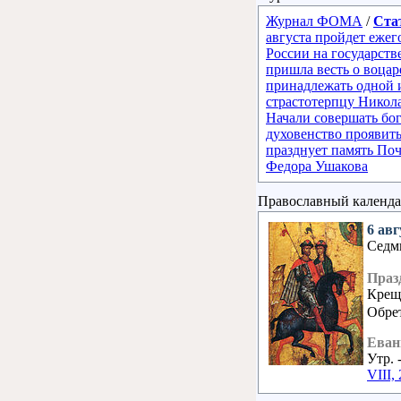
Журнал ФОМА
/
Ста
августа пройдет ежег
России на государст
пришла весть о воца
принадлежать одной 
страстотерпцу Никола
Начали совершать бо
духовенство проявить
празднует память По
Федора Ушакова
Православный календа
6 авг
Седм
Праз
Крещ
Обре
Еван
Утр. 
VIII, 