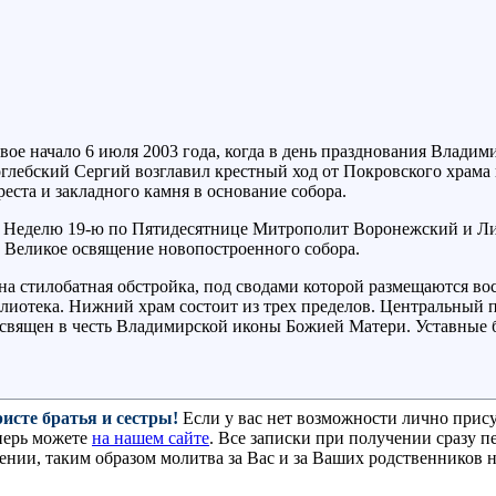
свое начало 6 июля 2003 года, когда в день празднования Влад
лебский Сергий возглавил крестный ход от Покровского храма г
еста и закладного камня в основание собора.
, в Неделю 19-ю по Пятидесятнице Митрополит Воронежский и Л
 Великое освящение новопостроенного собора.
а стилобатная обстройка, под сводами которой размещаются вос
лиотека. Нижний храм состоит из трех пределов. Центральный 
освящен в честь Владимирской иконы Божией Матери. Уставные 
исте братья и сестры!
Если у вас нет возможности лично прису
перь можете
на нашем сайте
. Все записки при получении сразу п
нии, таким образом молитва за Вас и за Ваших родственников