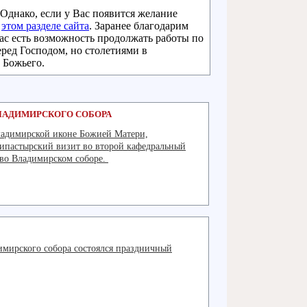
Однако, если у Вас появится желание
в
этом разделе сайта
. Заранее благодарим
нас есть возможность продолжать работы по
еред Господом, но столетиями в
 Божьего.
ЛАДИМИРСКОГО СОБОРА
ладимирской иконе Божией Матери,
пастырский визит во второй кафедральный
 во Владимирском соборе.
Подробнее
димирского собора состоялся праздничный
Подробнее