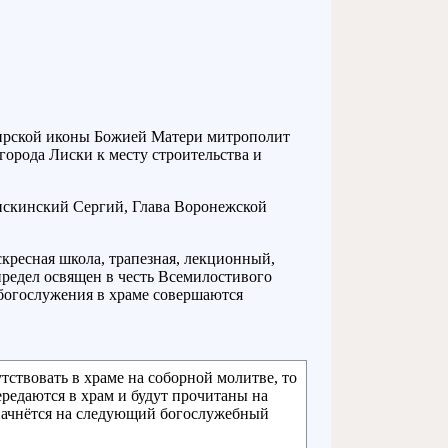
имирской иконы Божией Матери митрополит
орода Лиски к месту строительства и
искинский Сергий, Глава Воронежской
кресная школа, трапезная, лекционный,
предел освящен в честь Всемилостивого
богослужения в храме совершаются
тствовать в храме на соборной молитве, то
ередаются в храм и будут прочитаны на
 начнётся на следующий богослужебный