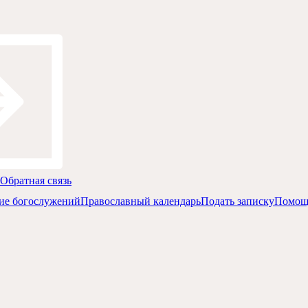
Обратная связь
ие богослужений
Православный календарь
Подать записку
Помощ