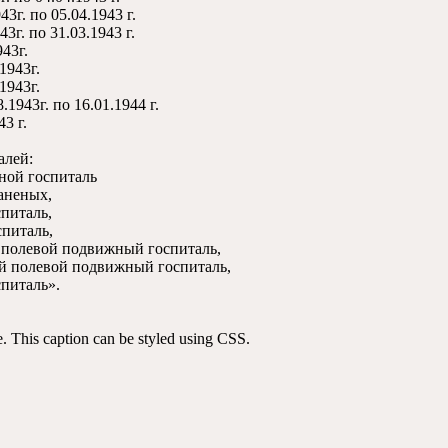
43г. по 05.04.1943 г.
43г. по 31.03.1943 г.
43г.
1943г.
1943г.
.1943г. по 16.01.1944 г.
3 г.
алей:
ной госпиталь
раненых,
питаль,
питаль,
полевой подвижный госпиталь,
й полевой подвижный госпиталь,
питаль».
ge. This caption can be styled using CSS.