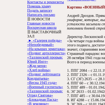
Контакты и реквизиты
Помощь храму
Картина «ВОЕННЫ
Подать записку
Написать письмо
Андрей Дроздов. Пряма
☰ НОВОСТИ
униформе, которые, вып
Главные новости
усталости засыпали ст
Воскресная школа
пополняли боевой стро
☰ ВЫСТАВОЧНЫЙ
ЗАЛ
Директор Лискинской 
► «Галерея победы»
«За четыре года войны
«Непобедимый»
этого подвига, достато
«На крышах эрмитажа»
значит, стараниями во
«Подвиг артиллериста»
Страшный парадокс вой
«Таллинский прорыв:
28 октября 1941 года 
Юрий Инге»
Всего в период военны
«Жди меня»
«Хлеб войны»
1. ППГ 2084 – с 22.11.19
«Подвиг лейтенанта
2. ППГ 2326 – с 01.11.19
Кондратьева»
3. СГ (ЭГ) 2635 – с 28.1
«Весна 1945 года»
4. ППГ 60 – с 30.12.1941
«Военный госпиталь»
5. ППГ 489 – 01.01.1942
«Таллинский прорыв:
6. ЭГ 2633 – 01.02.1942
Отряд Святова»
7. ППГ 485 – с 30.04.194
«Блокадная Пасха»
8. ИГ 4288 – с 15.06.194
«В землянке»
9. ЭГ 269 – с 10.01.1943