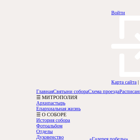
Войти
Карта сайта
|
Главная
Святыни собора
Схема проезда
Расписан
☰ МИТРОПОЛИЯ
Архипастырь
Епархиальная жизнь
☰ О СОБОРЕ
История собора
Фотоальбом
Отделы
Духовенство
«Галерея победы»