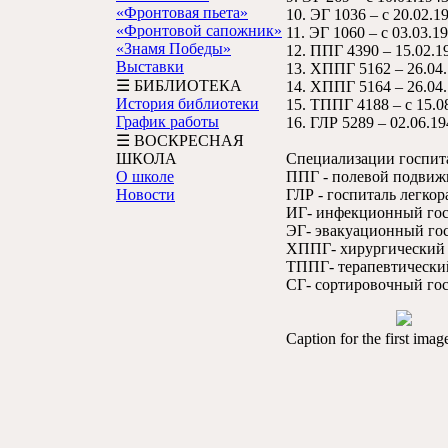
«Фронтовая пьета»
10. ЭГ 1036 – с 20.02.19
«Фронтовой сапожник»
11. ЭГ 1060 – с 03.03.19
«Знамя Победы»
12. ППГ 4390 – 15.02.19
Выставки
13. ХППГ 5162 – 26.04.
☰ БИБЛИОТЕКА
14. ХППГ 5164 – 26.04.
История библиотеки
15. ТППГ 4188 – с 15.08
График работы
16. ГЛР 5289 – 02.06.194
☰ ВОСКРЕСНАЯ
ШКОЛА
Специализации госпит
О школе
ППГ - полевой подвиж
Новости
ГЛР - госпиталь легко
ИГ- инфекционный гос
ЭГ- эвакуационный гос
ХППГ- хирургический 
ТППГ- терапевтически
СГ- сортировочный гос
Caption for the first ima