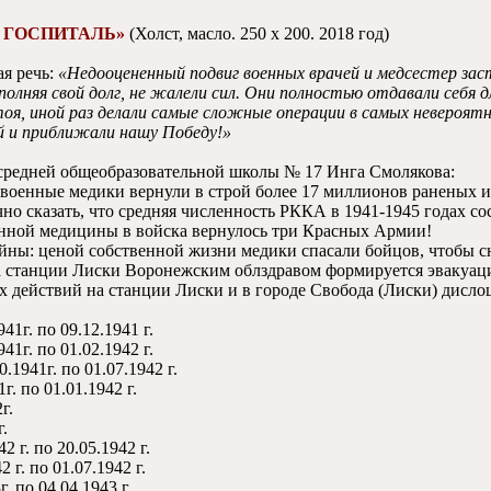
Й ГОСПИТАЛЬ»
(Холст, масло. 250 х 200. 2018 год)
я речь:
«Недооцененный подвиг военных врачей и медсестер заст
олняя свой долг, не жалели сил. Они полностью отдавали себя д
оя, иной раз делали самые сложные операции в самых невероятн
й и приближали нашу Победу!»
средней общеобразовательной школы № 17 Инга Смолякова:
 военные медики вернули в строй более 17 миллионов раненых и
чно сказать, что средняя численность РККА в 1941-1945 годах со
енной медицины в войска вернулось три Красных Армии!
ны: ценой собственной жизни медики спасали бойцов, чтобы сн
на станции Лиски Воронежским облздравом формируется эвакуац
х действий на станции Лиски и в городе Свобода (Лиски) дисло
41г. по 09.12.1941 г.
41г. по 01.02.1942 г.
0.1941г. по 01.07.1942 г.
г. по 01.01.1942 г.
г.
г.
2 г. по 20.05.1942 г.
2 г. по 01.07.1942 г.
г. по 04.04.1943 г.