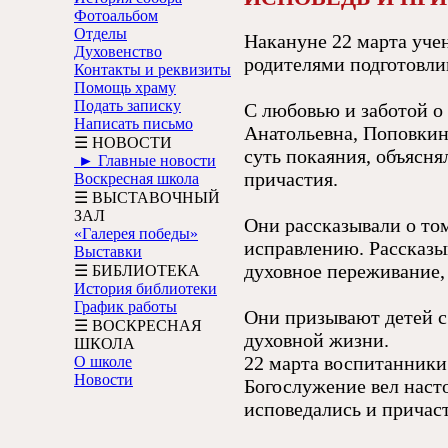
Фотоальбом
Отделы
Накануне 22 марта уче
Духовенство
родителями подготовли
Контакты и реквизиты
Помощь храму
Подать записку
С любовью и заботой о
Написать письмо
Анатольевна, Поповкин
☰ НОВОСТИ
суть покаяния, объясня
► Главные новости
причастия.
Воскресная школа
☰ ВЫСТАВОЧНЫЙ
ЗАЛ
Они рассказывали о то
«Галерея победы»
исправлению. Рассказы
Выставки
духовное переживание,
☰ БИБЛИОТЕКА
История библиотеки
График работы
Они призывают детей с 
☰ ВОСКРЕСНАЯ
духовной жизни.
ШКОЛА
22 марта воспитанники
О школе
Новости
Богослужение вел наст
исповедались и причас