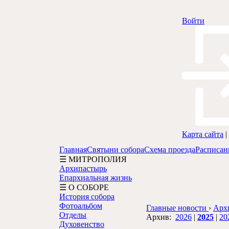
Войти
Карта сайта
|
Главная
Святыни собора
Схема проезда
Расписан
☰ МИТРОПОЛИЯ
Архипастырь
Епархиальная жизнь
☰ О СОБОРЕ
История собора
Фотоальбом
Главные новости
›
Арх
Отделы
Архив:
2026
|
2025
|
20
Духовенство