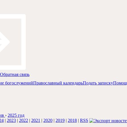
Обратная связь
ие богослужений
Православный календарь
Подать записку
Помощ
ив
›
2025 год
24
|
2023
|
2022
|
2021
|
2020
|
2019
|
2018
|
RSS