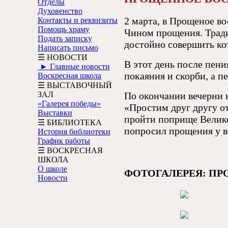
Отделы
Духовенство
2 марта, в Прощеное в
Контакты и реквизиты
Помощь храму
Чином прощения. Тради
Подать записку
достойно совершить ко
Написать письмо
☰ НОВОСТИ
В этот день после пени
► Главные новости
покаяния и скорби, а п
Воскресная школа
☰ ВЫСТАВОЧНЫЙ
ЗАЛ
По окончании вечерни 
«Галерея победы»
«Простим друг другу о
Выставки
пройти поприще Велико
☰ БИБЛИОТЕКА
попросил прощения у в
История библиотеки
График работы
☰ ВОСКРЕСНАЯ
ШКОЛА
О школе
ФОТОГАЛЕРЕЯ: ПР
Новости