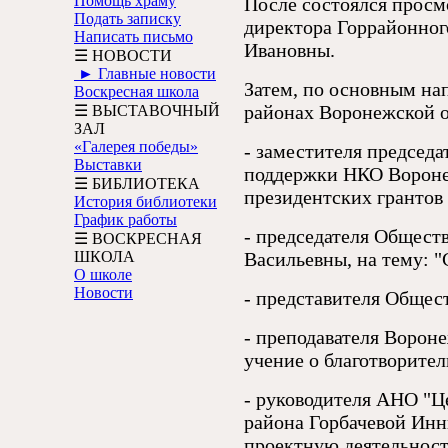
Помощь храму
После состоялся просм
Подать записку
директора Горрайонног
Написать письмо
Ивановны.
☰ НОВОСТИ
► Главные новости
Затем, по основным на
Воскресная школа
районах Воронежской о
☰ ВЫСТАВОЧНЫЙ
ЗАЛ
«Галерея победы»
- заместителя председ
Выставки
поддержки НКО Воронеж
☰ БИБЛИОТЕКА
президентских грантов
История библиотеки
График работы
- председателя Общест
☰ ВОСКРЕСНАЯ
ШКОЛА
Васильевны, на тему: 
О школе
Новости
- представителя Общес
- преподавателя Ворон
учение о благотворител
- руководителя АНО "Ц
района Горбачевой Инн
проектную деятельност