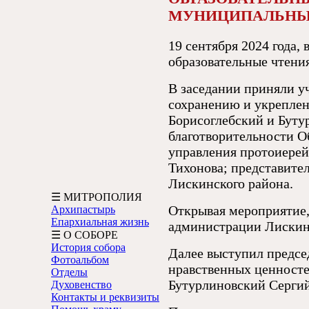
МУНИЦИПАЛЬНЫХ
19 сентября 2024 года,
образовательные чтени
В заседании приняли у
сохранению и укрепле
Борисоглебский и Буту
благотворительности О
управления протоиерей
Тихонова; представите
Лискинского района.
☰ МИТРОПОЛИЯ
Открывая мероприятие,
Архипастырь
Епархиальная жизнь
администрации Лискинс
☰ О СОБОРЕ
История собора
Далее выступил предсе
Фотоальбом
нравственных ценносте
Отделы
Бутурлиновский Сергий
Духовенство
Контакты и реквизиты