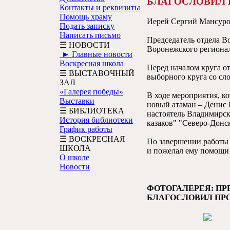
БЛАГОСЛОВИЛ 
Контакты и реквизиты
Помощь храму
Иерей Сергий Мансуров
Подать записку
Написать письмо
Председатель отдела В
☰ НОВОСТИ
Воронежского регионал
► Главные новости
Воскресная школа
Перед началом круга о
☰ ВЫСТАВОЧНЫЙ
выборного круга со сл
ЗАЛ
«Галерея победы»
В ходе мероприятия, к
Выставки
новый атаман – Денис 
☰ БИБЛИОТЕКА
настоятель Владимирс
История библиотеки
казаков" "Северо-Донс
График работы
☰ ВОСКРЕСНАЯ
По завершении работы 
ШКОЛА
и пожелал ему помощи 
О школе
Новости
ФОТОГАЛЕРЕЯ: ПР
БЛАГОСЛОВИЛ ПРО