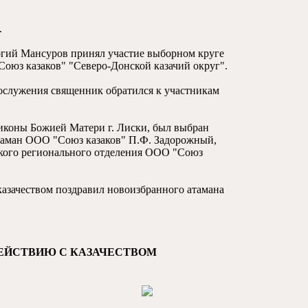
.
ргий Мансуров принял участие выборном круге
оюз казаков" "Северо-Донской казачий округ".
гослужения священник обратился к участникам
 иконы Божией Матери г. Лиски, был выбран
таман ООО "Союз казаков" П.Ф. Задорожный,
ского регионального отделения ООО "Союз
казачеством поздравил новоизбранного атамана
ДЕЙСТВИЮ С КАЗАЧЕСТВОМ