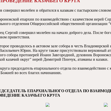
ПРОВЕДЕНИЕ КАЗАЧЬЕГО КРУГА
 совершил молебен и обратился к казакам с пастырским словом
оронежской епархии по взаимодействию с казачеством иерей Се
ьного отделения Общероссийской общественной организации "С
тец Сергий совершил молебен на начало доброго дела. После бо
овом приветствия.
оторое проводилось в актовом зале собора в честь Владимирской
Васильевич Юрин. На круге также присутствовали верховный а
кого собора протоиерей Иоанн Завгородний, духовник Воронеж
кой казачий округ" иерей Димитрий Пинчук, атаманы и казаки.
круга председатель епархиального отдела по взаимодействию с 
Божией во всех благих начинаниях.
ЕДСЕДАТЕЛЬ ЕПАРХИАЛЬНОГО ОТДЕЛА ПО ВЗАИМО
ВЕДЕНИЕ КАЗАЧЬЕГО КРУГА