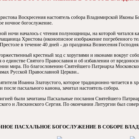
Христова Воскресения настоятель собора Владимирской Иконы 
ое ночное богослужение.
ой ночи началось с чтения полунощницы, на которой читался к
лащаница Христова (иконописное изображение погребенного тела
 Престоле в течение 40 дней - до праздника Вознесения Господня
 торжественный крестный ход с хоругвями и иконами вокруг собо
о единстве Святого Православия и об избавлении от вредоносно
нии мира. По благословению Святейшего Патриарха Московског
рамах Русской Православной Церкви..
вятителя Иоанна Златоустого, которое традиционно читается в 
 после пасхального канона, зачитал настоятель собора.
игией были зачитаны Пасхальные послания Святейшего Патриар
кого и Лискинского Сергия. По окончании Литургии был совер
ОЧНОЕ ПАСХАЛЬНОЕ БОГОСЛУЖЕНИЕ В СОБОРЕ ВЛ