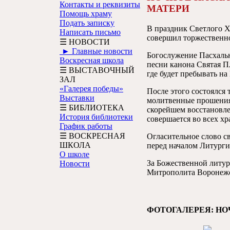
Контакты и реквизиты
МАТЕРИ
Помощь храму
Подать записку
В праздник Светлого 
Написать письмо
совершил торжественн
☰ НОВОСТИ
► Главные новости
Богослужение Пасхальн
Воскресная школа
песни канона Святая П
☰ ВЫСТАВОЧНЫЙ
где будет пребывать на
ЗАЛ
«Галерея победы»
После этого состоялся
Выставки
молитвенные прошения 
☰ БИБЛИОТЕКА
скорейшем восстановле
История библиотеки
совершается во всех х
График работы
☰ ВОСКРЕСНАЯ
Огласительное слово с
ШКОЛА
перед началом Литургии
О школе
За Божественной литур
Новости
Митрополита Воронежс
ФОТОГАЛЕРЕЯ: Н