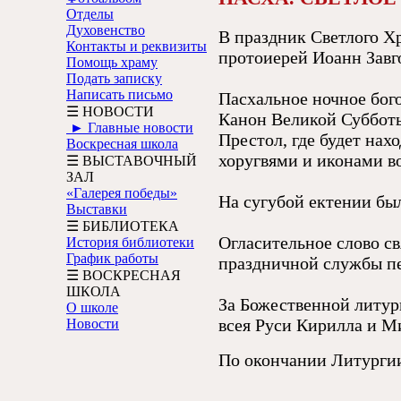
Отделы
Духовенство
В праздник Светлого Х
Контакты и реквизиты
протоиерей Иоанн Завг
Помощь храму
Подать записку
Написать письмо
Пасхальное ночное бог
☰ НОВОСТИ
Канон Великой Субботы
► Главные новости
Престол, где будет нах
Воскресная школа
хоругвями и иконами во
☰ ВЫСТАВОЧНЫЙ
ЗАЛ
«Галерея победы»
На сугубой ектении бы
Выставки
☰ БИБЛИОТЕКА
Огласительное слово св
История библиотеки
График работы
праздничной службы пе
☰ ВОСКРЕСНАЯ
ШКОЛА
За Божественной литур
О школе
всея Руси Кирилла и М
Новости
По окончании Литургии