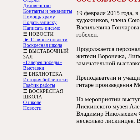
Духовенство
Контакты и реквизиты
19 февраля 2015 года, 
Помощь храму
художников, члена Сою
Подать записку
Васильевича Гончарова.
Написать письмо
гобелен.
☰ НОВОСТИ
► Главные новости
Воскресная школа
Продолжается персонал
☰ ВЫСТАВОЧНЫЙ
жители Воронежа, Липе
ЗАЛ
«Галерея победы»
замечательной выставк
Выставки
☰ БИБЛИОТЕКА
Преподаватели и учащи
История библиотеки
гитаре произведения М
График работы
☰ ВОСКРЕСНАЯ
ШКОЛА
На мероприятии выступ
О школе
Лискинского музея Але
Новости
Владимир Николаевич 
несколько лискинцев. 