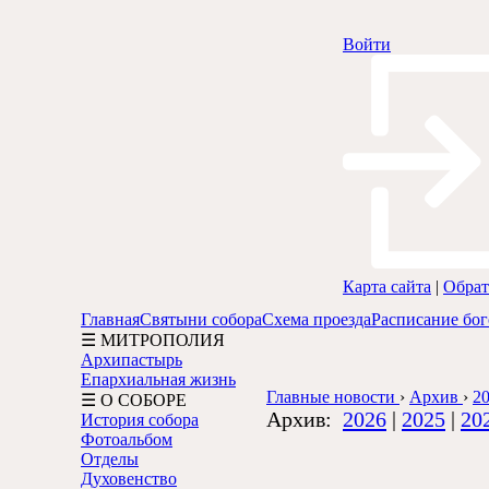
Войти
Карта сайта
|
Обрат
Главная
Святыни собора
Схема проезда
Расписание бо
☰ МИТРОПОЛИЯ
Архипастырь
Епархиальная жизнь
Главные новости
›
Архив
›
20
☰ О СОБОРЕ
Архив:
2026
|
2025
|
20
История собора
Фотоальбом
Отделы
Духовенство