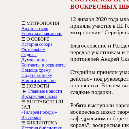
ВОСКРЕСНЫХ Ш
12 января 2020 года м
☰ МИТРОПОЛИЯ
приняла участие в III
Архипастырь
митрополии "Серебряна
Епархиальная жизнь
☰ О СОБОРЕ
История собора
Благословение и Рожде
Фотоальбом
передал участникам и 
Отделы
протоиерей Андрей Ск
Духовенство
Контакты и реквизиты
Помощь храму
Студийцы приняли учас
Подать записку
действо» под руководс
Написать письмо
юношества. В своем вы
☰ НОВОСТИ
► Главные новости
сладкие подарки.
Воскресная школа
☰ ВЫСТАВОЧНЫЙ
Ребята выступали наря
ЗАЛ
воскресных школ: твор
«Галерея победы»
Выставки
кафедральном соборе г
☰ БИБЛИОТЕКА
король"; воскресная шк
История библиотеки